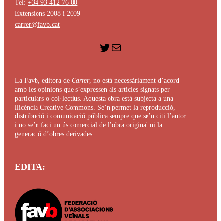
Tel:
+34 93 412 76 00
Extensions 2008 i 2009
carrer@favb.cat
Twitter
mailto:hola@carrer.cat
La
Favb
, editora de
Carrer
, no està necessàriament d’acord
amb les opinions que s’expressen als articles signats per
particulars o col·lectius. Aquesta obra està subjecta a una
llicència Creative Commons. Se’n permet la reproducció,
distribució i comunicació pública sempre que se’n citi l’autor
i no se’n faci un ús comercial de l’obra original ni la
generació d’obres derivades
EDITA: