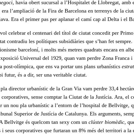
negoci
, havia obert sucursal a l’Hospitalet de Llobregat, am
, era l’ampliació de la Fira de Barcelona en terrenys de la ciu
otjava. Era el primer pas per aplanar el camí cap al Delta i el B
vol celebrar el centenari del títol de ciutat concedit per Pri
itat contradiu les polítiques subsidiàries que s’han fet sempre
ionisme barceloní, i molts més metres quadrats encara en alber
Exposició Universal del 1929, quan vam perdre Zona Franca i F
 post-olímpica, que ens va portar uns plans urbanístics
estra
pi futur, és a dir, ser una veritable ciutat.
 pla director urbanístic de la Gran Via vam perdre 33,4 hectàr
s corporatives, sense comptar la Ciutat de la Justícia. Ara, el 
ar un nou pla urbanístic a l’entorn de l’hospital de Bellvitge, 
Tribunal Superior de Justícia de Catalunya. Els arguments, sem
. A Bellvitge és quelcom tan sexy com un
clúster biomèdic
, qu
 i seus corporatives que furtaran un 8% més del territori a la