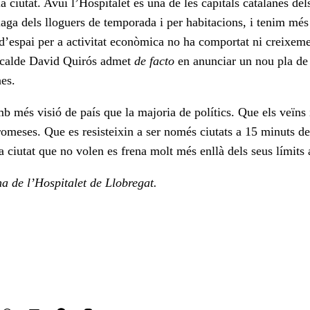
la ciutat. Avui l’Hospitalet és una de les capitals catalanes d
laga dels lloguers de temporada i per habitacions, i tenim més
t d’espai per a activitat econòmica no ha comportat ni creixem
 alcalde David Quirós admet
de facto
en anunciar un nou pla de 
es.
b més visió de país que la majoria de polítics. Que els veïns
romeses. Que es resisteixin a ser només ciutats a 15 minuts de
 ciutat que no volen es frena molt més enllà dels seus límits 
na de l’Hospitalet de Llobregat.