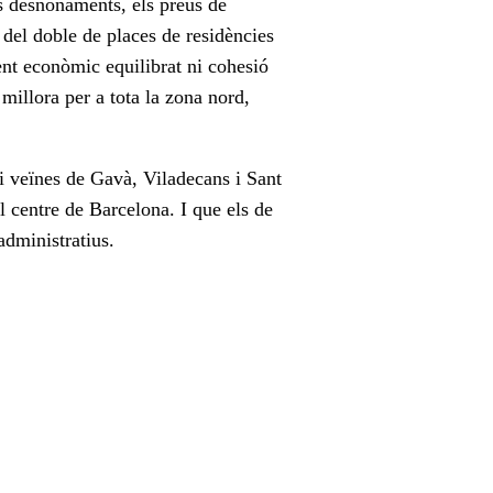
els desnonaments, els preus de
 del doble de places de residències
ent econòmic equilibrat ni cohesió
millora per a tota la zona nord,
 i veïnes de Gavà, Viladecans i Sant
l centre de Barcelona. I que els de
administratius.