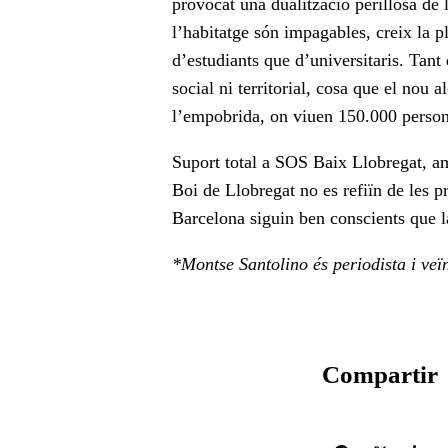
provocat una dualització perillosa de 
l’habitatge són impagables, creix la p
d’estudiants que d’universitaris. Tan
social ni territorial, cosa que el nou
l’empobrida, on viuen 150.000 person
Suport total a SOS Baix Llobregat, am
Boi de Llobregat no es refiïn de les p
Barcelona siguin ben conscients que la
*Montse Santolino és periodista i veï
Compartir