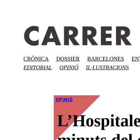
Vés
al
contingut
CRÒNICA
DOSSIER
BARCELONES
EN
EDITORIAL
OPINIÓ
IL·LUSTRACIONS
OPINIÓ
L’Hospitale
minuts del 