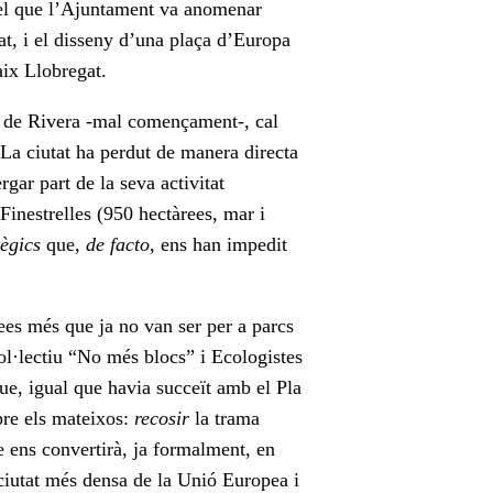
b el que l’Ajuntament va anomenar
tat, i el disseny d’una plaça d’Europa
aix Llobregat.
mo de Rivera -mal començament-, cal
. La ciutat ha perdut de manera directa
gar part de la seva activitat
inestrelles (950 hectàrees, mar i
tègics
que,
de facto
, ens han impedit
ees més que ja no van ser per a parcs
col·lectiu “No més blocs” i Ecologistes
que, igual que havia succeït amb el Pla
pre els mateixos:
recosir
la trama
e ens convertirà, ja formalment, en
 ciutat més densa de la Unió Europea i