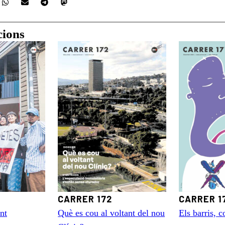
cions
CARRER 172
CARRER 1
nt
Què es cou al voltant del nou
Els barris, c