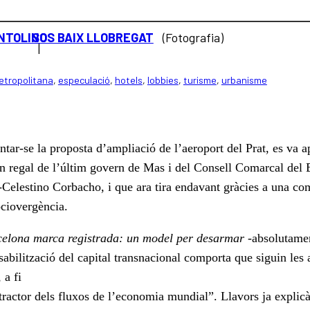
NTOLINO
SOS BAIX LLOBREGAT
|
etropolitana
, 
especulació
, 
hotels
, 
lobbies
, 
turisme
, 
urbanisme
tar-se la proposta d’ampliació de l’aeroport del Prat, es va a
un regal de l’últim govern de Mas i del Consell Comarcal del 
Celestino Corbacho, i que ara tira endavant gràcies a una co
ociovergència.
celona marca registrada: un model per desarmar
-absolutament
sabilització del capital transnacional comporta que siguin les
 a fi
en tractor dels fluxos de l’economia mundial”. Llavors ja expl