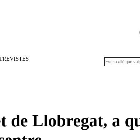
TREVISTES
B
u
s
c
a
r
t de Llobregat, a q
centre