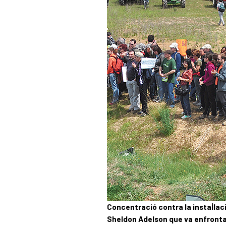
Concentració contra la instal·la
Sheldon Adelson que va enfrontar 