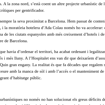
 A la zona nord, s’està coent un altre projecte urbanístic de l
 crítiques per gentrificador.
 sempre la seva proximitat a Barcelona. Hem passat de conten
e, i la moratòria hotelera d’Ada Colau només ho va accelerar:
a de les ciutats espanyoles amb més creixement d’hotels i de p
tre de Barcelona.
ue havia d’ordenar el territori, ha acabat ordenant i legalitzan
s i més lluny. A l’Hospitalet ens van dir que deixaríem d’ass
. Quin gran engany. La realitat és que fa dècades que regalem 
veure amb la manca de sòl i amb l’accés o el manteniment de l
agrant d’habitatge públic.
 urbanístiques no només no han solucionat els greus dèficits de