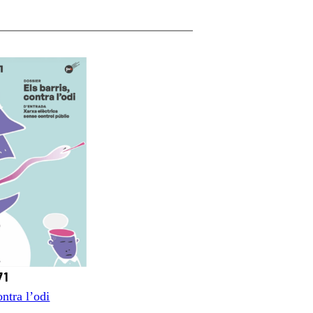
71
ontra l’odi