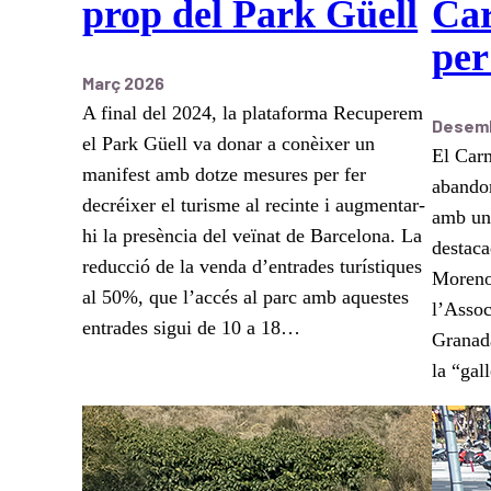
prop del Park Güell
Car
per
Març 2026
A final del 2024, la plataforma Recuperem
Desemb
el Park Güell va donar a conèixer un
El Carm
manifest amb dotze mesures per fer
abandon
decréixer el turisme al recinte i augmentar-
amb un 
hi la presència del veïnat de Barcelona. La
destaca
reducció de la venda d’entrades turístiques
Moreno 
al 50%, que l’accés al parc amb aquestes
l’Assoc
entrades sigui de 10 a 18…
Granada
la “gal