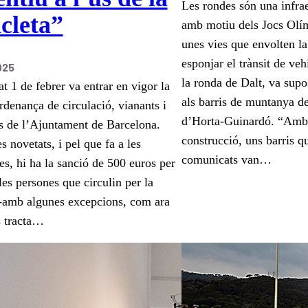
Les rondes són una infrae
icleta”
amb motiu dels Jocs Olí
unes vies que envolten la
esponjar el trànsit de veh
025
la ronda de Dalt, va supo
at 1 de febrer va entrar en vigor la
als barris de muntanya del
denança de circulació, vianants i
d’Horta-Guinardó. “Amb 
s de l’Ajuntament de Barcelona.
construcció, uns barris q
es novetats, i pel que fa a les
comunicats van…
tes, hi ha la sanció de 500 euros per
les persones que circulin per la
-amb algunes excepcions, com ara
s tracta…