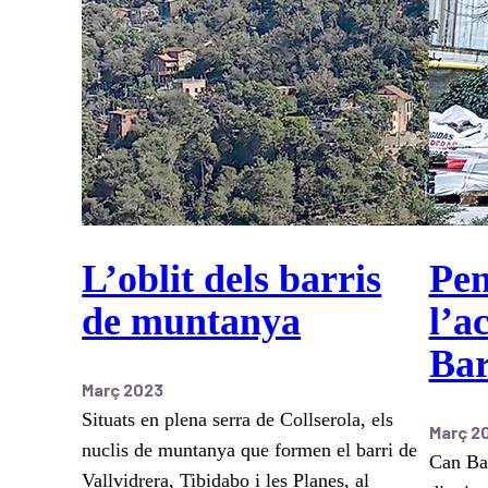
L’oblit dels barris
Pen
de muntanya
l’a
Bar
Març 2023
Situats en plena serra de Collserola, els
Març 2
nuclis de muntanya que formen el barri de
Can Bar
Vallvidrera, Tibidabo i les Planes, al