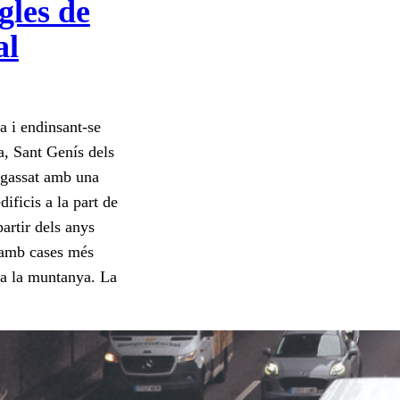
gles de
al
a i endinsant-se
ra, Sant Genís dels
argassat amb una
ificis a la part de
partir dels anys
a amb cases més
 a la muntanya. La