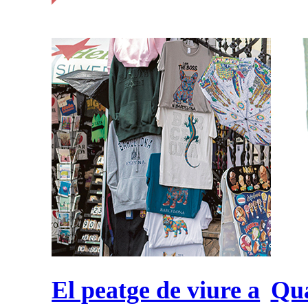
El peatge de viure a
Qua