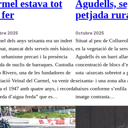
mel estava tot
Agudells, se
 fer
petjada rur
re 2025
Octubre 2025
el dels anys seixanta era un indret
Situat al peu de Collserol
at, mancat dels serveis més bàsics,
en la vegetació de la ser
urbanisme precari i la presència
Agudells és un barri all
da de nuclis de barraques. Custodia
concentració de blocs d’ed
Rivero, una de les fundadores de
sota -aixecats sobretot a 
iació Veïnal del Carmel, va venir de
seixanta- i una zona alt
 el 1947 amb quatre anys, i recorda
baixes conforme s’enfila
leda d’aigua freda” que es…
imatge contrasta…