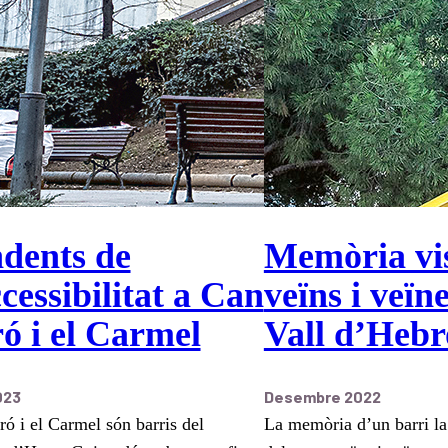
dents de
Memòria vis
ccessibilitat a Can
veïns i veïne
ó i el Carmel
Vall d’Heb
023
Desembre 2022
ó i el Carmel són barris del
La memòria d’un barri l