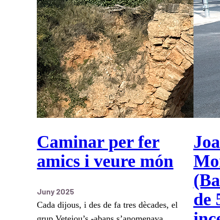
Caminar per fer
Jo
amics i veure món
Mon
(Ba
Juny 2025
de 
Cada dijous, i des de fa tres dècades, el
inc
grup Vetejou’s -abans s’anomenava