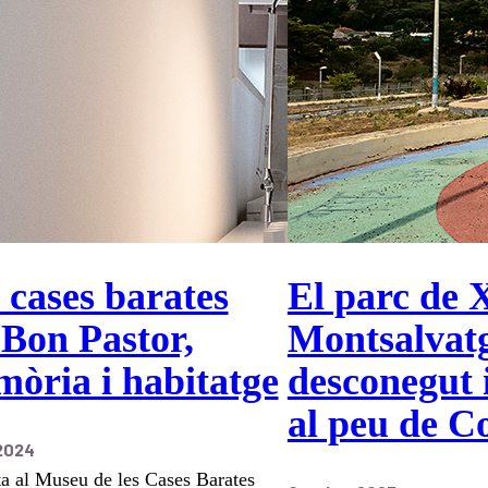
 cases barates
El parc de 
 Bon Pastor,
Montsalvatg
òria i habitatge
desconegut i
al peu de Co
2024
ta al Museu de les Cases Barates