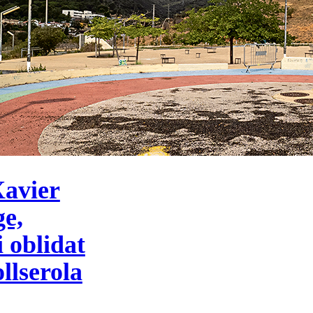
Xavier
e,
 oblidat
llserola