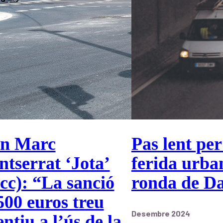
an Marc
Pas lent per
tserrat ‘Jota’
ferida urba
cc): “La sanció
ronda de Da
500 euros treu
Desembre 2024
entiu a l’ús de la