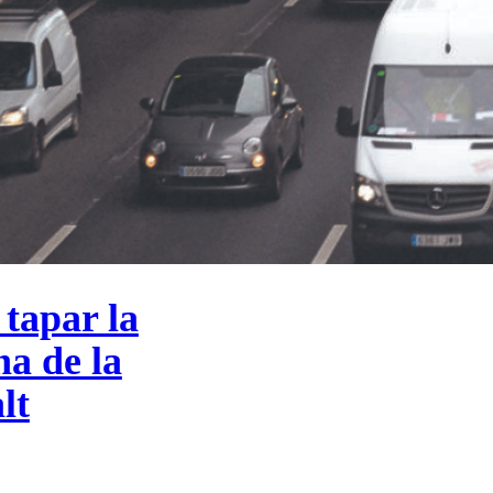
 tapar la
na de la
lt