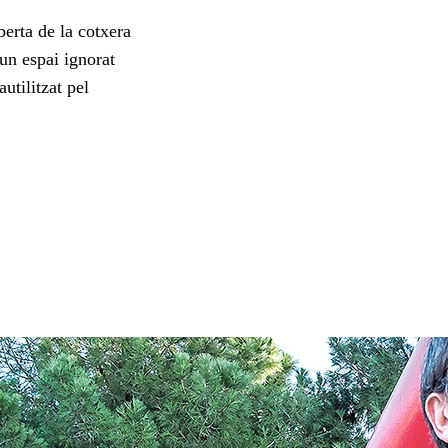
berta de la cotxera
n espai ignorat
autilitzat pel