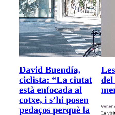
David Buendía,
Les
ciclista: “La ciutat
del
està enfocada al
mem
cotxe, i s’hi posen
Gener 
pedaços perquè la
La visi