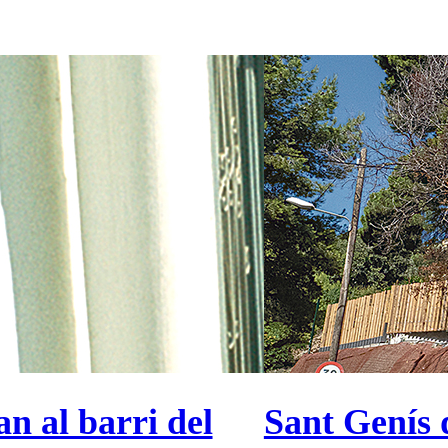
n al barri del
Sant Genís 